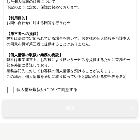
した個人情報の取扱について、
下記のように定め、保護に努めております。
【利用目的】
お問い合わせに対する回答を行うため
【第三者への提供】
弊社は法律で定められている場合を除いて、お客様の個人情報を当該本人
の同意を得ず第三者に提供することはありません。
【個人情報の取扱い業務の委託】
弊社は事業運営上、お客様により良いサービスを提供するために業務の一
部を外部に委託しており、
業務委託先に対してお客様の個人情報を預けることがあります。
この場合、個人情報を適切に取り扱っていると認められる委託先を選定
し、
契約等において個人情報の適正管理・機密保持などによりお客様の個人情
個人情報取扱いについて同意する
報の漏洩防止に必要な事項を取決め、適切な管理を実施させます。
【個人情報提出の任意性】
お客様が弊社に対して個人情報を提出することは任意です。
ただし、個人情報を提出されない場合には、弊社からの返信やサービスを
実施ができない場合がありますので、あらかじめご了承ください。
【個人情報の開示請求について】
お客様には、貴殿の個人情報の利用目的の通知、開示、訂正、追加、削除