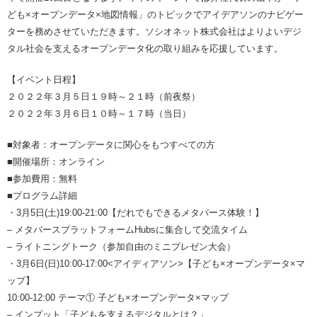
ども×オープンデータ×地図情報」のトピックでアイデアソンのナビゲー
ターを務めさせていただきます。ソシオネット株式会社はよりよいデジ
タル社会を支えるオープンデータ化の取り組みを応援しています。
【イベント日程】
２０２２年３月５日１９時～２１時（前夜祭）
２０２２年３月６日１０時～１７時（当日）
■対象者：オープンデータに関心をもつすべての方
■開催場所：オンライン
■参加費用：無料
■プログラム詳細
・3月5日(土)19:00-21:00【だれでもできるメタバース体験！】
– メタバースプラットフォームHubsに集合して交流タイム
– ライトニングトーク（参加自由のミニプレゼン大会）
・3月6日(日)10:00-17:00<アイディアソン>【子ども×オープンデータ×マ
ップ】
10:00-12:00 テーマ① 子ども×オープンデータ×マップ
– インプット「子どもを支えるデジタルとは？」