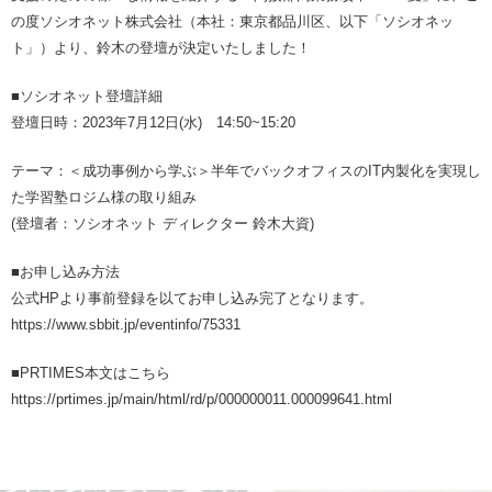
の度ソシオネット株式会社（本社：東京都品川区、以下「ソシオネッ
ト」）より、鈴木の登壇が決定いたしました！
■ソシオネット登壇詳細
登壇日時：2023年7月12日(水) 14:50~15:20
テーマ：＜成功事例から学ぶ＞半年でバックオフィスのIT内製化を実現し
た学習塾ロジム様の取り組み
(登壇者：ソシオネット ディレクター 鈴木大資)
■お申し込み方法
公式HPより事前登録を以てお申し込み完了となります。
https://www.sbbit.jp/eventinfo/75331
■PRTIMES本文はこちら
https://prtimes.jp/main/html/rd/p/000000011.000099641.html