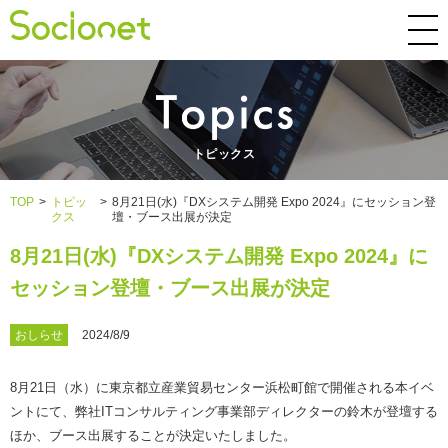
トピックス
TOP
>
トピッ
>
8月21日(水)『DXシステム開発 Expo 2024』にセッション登
クス
壇・ブース出展が決定
8月21日(水)『DXシステム開発 Expo 2024』に
セッション登壇・ブース出展が決定
おしらせ
2024/8/9
8月21日（水）に東京都立産業貿易センター浜松町館で開催される本イベ
ントにて、弊社ITコンサルティング事業部ディレクターの鈴木が登壇する
ほか、ブース出展することが決定いたしました。